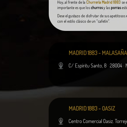
Hoy, al frente de la
Churrería Madrid 1883
se e
importante es que los
churros
y las
porras
est
Dese el gustazo de disfrutar de sus apetitosos
con el estilo clásico de un "cafetín".
MADRID 1883 - MALASAÑA
C/ Espíritu Santo, 8 · 28004 ·
MADRID 1883 - OASIZ
C
entro
C
omercial
Oasiz. Torre