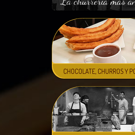
La churrería más a
CHOCOLATE, CHURROS Y P