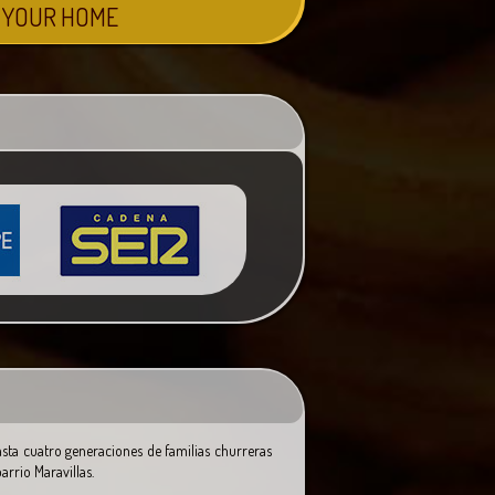
N YOUR HOME
asta cuatro generaciones de familias churreras
arrio Maravillas.