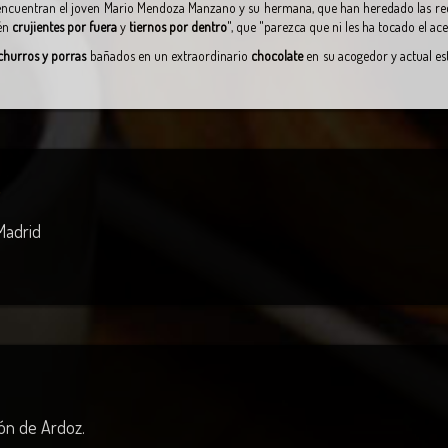
ncuentran el joven Mario Mendoza Manzano y su hermana, que han heredado las receta
én
crujientes por fuera
y
tiernos por dentro
", que "parezca que ni les ha tocado el ace
churros y porras
bañados en un extraordinario
chocolate
en su acogedor y actual es
 Madrid
jón de Ardoz.