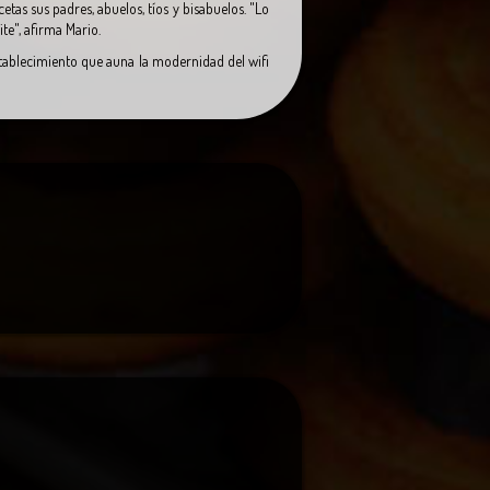
s sus padres, abuelos, tíos y bisabuelos. "Lo
ite", afirma Mario.
tablecimiento que auna la modernidad del wifi