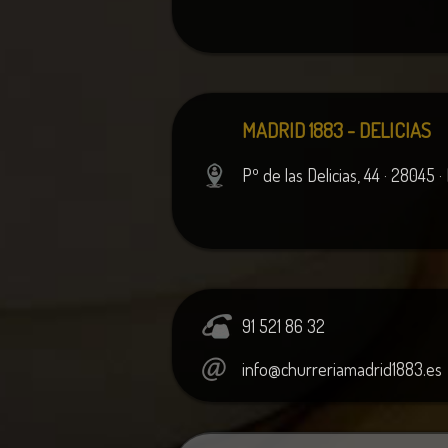
MADRID 1883 - DELICIAS
Pº
de las
Delicias, 44 · 28045 
91 521 86 32
info@churreriamadrid1883.es