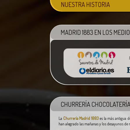
NUESTRA HISTORIA
MADRID 1883 EN LOS MEDI
CHURRERÍA
CHOCOLATERÍ
La
Churrería Madrid 1883
es la más antigua d
han alegrado las mañanas y los desayunos de 